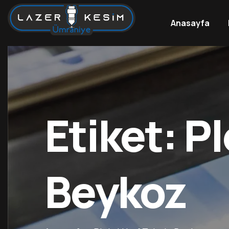
Anasayfa
Ümraniye
Ümraniye
Lazer
Lazer
Kesim
Kesim
Etiket:
Pl
Beykoz