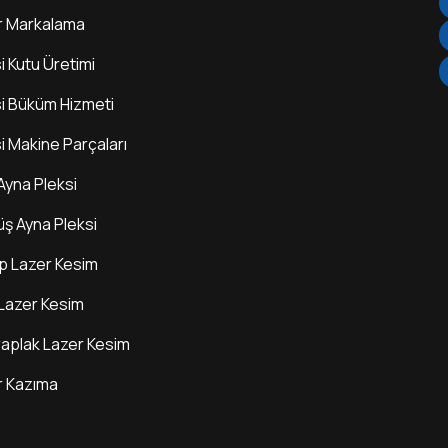
r Markalama
i Kutu Üretimi
i Büküm Hizmeti
i Makine Parçaları
 Ayna Pleksi
ş Ayna Pleksi
p Lazer Kesim
Lazer Kesim
raplak Lazer Kesim
r Kazıma