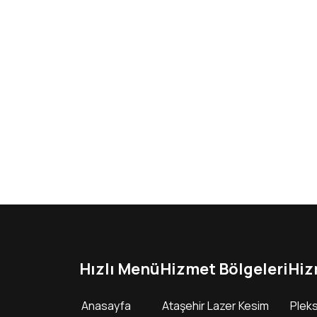
Hızlı Menü
Hizmet Bölgeleri
Hiz
Anasayfa
Ataşehir Lazer Kesim
Pleks