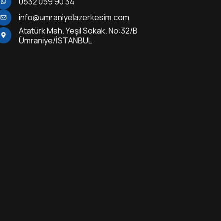
0532 059 90 34
info@umraniyelazerkesim.com
Atatürk Mah. Yeşil Sokak. No:32/B
Ümraniye/İSTANBUL