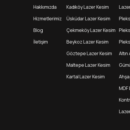
Hakkımızda
Kadıköy Lazer Kesim
Laze
Hizmetlerimiz
Üsküdar Lazer Kesim
Pleks
Blog
Çekmeköy Lazer Kesim
Pleks
İletişim
Beykoz Lazer Kesim
Pleks
Göztepe Lazer Kesim
Altın
Maltepe Lazer Kesim
Gümü
Kartal Lazer Kesim
Ahşa
MDF 
Kont
Laze