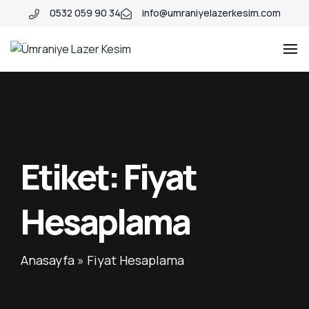
0532 059 90 34
info@umraniyelazerkesim.com
Ümraniye
Ümraniye
Lazer
Lazer
Kesim
Kesim
Etiket:
Fiyat
Hesaplama
Anasayfa
»
Fiyat Hesaplama