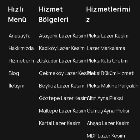
Hızlı
Hizmet
Hizmetlerimi
Menü
Bölgeleri
z
Anasayfa
Ataşehir Lazer Kesim
Pleksi Lazer Kesim
Hakkımızda
Kadıköy Lazer Kesim
Lazer Markalama
Hizmetlerimiz
Üsküdar Lazer Kesim
Pleksi Kutu Üretimi
Blog
Çekmeköy Lazer Kesim
Pleksi Büküm Hizmeti
İletişim
Beykoz Lazer Kesim
Pleksi Makine Parçaları
Göztepe Lazer Kesim
Altın Ayna Pleksi
Maltepe Lazer Kesim
Gümüş Ayna Pleksi
Kartal Lazer Kesim
Ahşap Lazer Kesim
MDF Lazer Kesim