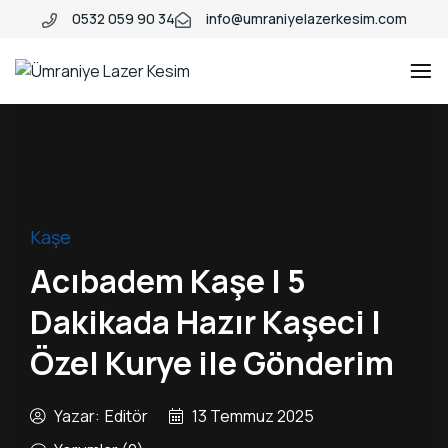
0532 059 90 34
info@umraniyelazerkesim.com
Ümraniye
Ümraniye
Lazer
Lazer
Kesim
Kesim
Kaşe
Acıbadem Kaşe | 5
Dakikada Hazır Kaşeci |
Özel Kurye ile Gönderim
Yazar:
Editör
13 Temmuz 2025